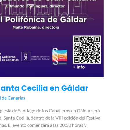
anta Cecilia en Gáldar
l de Canarias
glesia de Santiago de los Caballeros en Gáldar será
Santa Cecilia, dentro de la VIII edición del Festival
ias. El evento comenzará a las 20:30 horas y