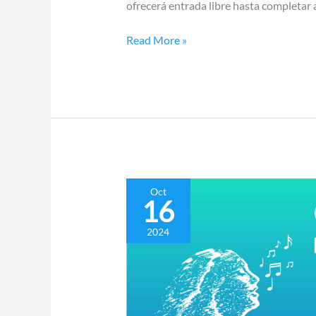
ofrecerá entrada libre hasta completar 
Read More »
Concierto
Oct
16
inaugural
de
2024
la
edición
24
del
FIMCC