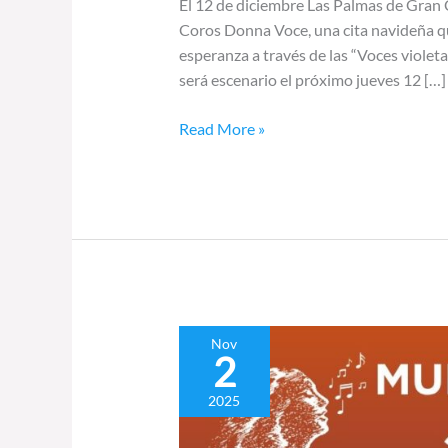
El 12 de diciembre Las Palmas de Gran 
Coros Donna Voce, una cita navideña qu
esperanza a través de las “Voces violet
será escenario el próximo jueves 12 […]
Read More »
Muestra
Nov
2
sacra
por
2025
Santa
Cecilia