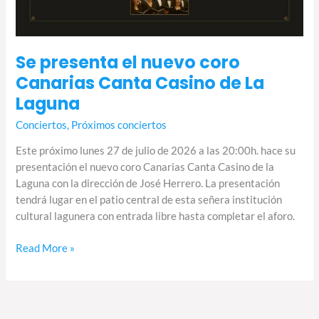
Casino
de
La
Se presenta el nuevo coro
Laguna
Canarias Canta Casino de La
Laguna
Conciertos
,
Próximos conciertos
Este próximo lunes 27 de julio de 2026 a las 20:00h. hace su
presentación el nuevo coro Canarias Canta Casino de la
Laguna con la dirección de José Herrero. La presentación
tendrá lugar en el patio central de esta señera institución
cultural lagunera con entrada libre hasta completar el aforo.
Read More »