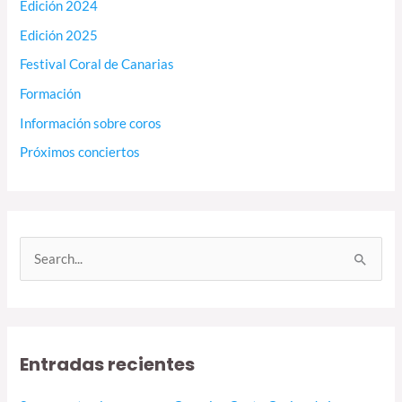
Edición 2024
Edición 2025
Festival Coral de Canarias
Formación
Información sobre coros
Próximos conciertos
B
u
s
c
Entradas recientes
a
r