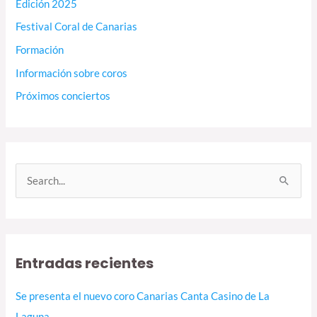
Edición 2025
Festival Coral de Canarias
Formación
Información sobre coros
Próximos conciertos
B
u
s
c
Entradas recientes
a
r
Se presenta el nuevo coro Canarias Canta Casino de La
p
Laguna