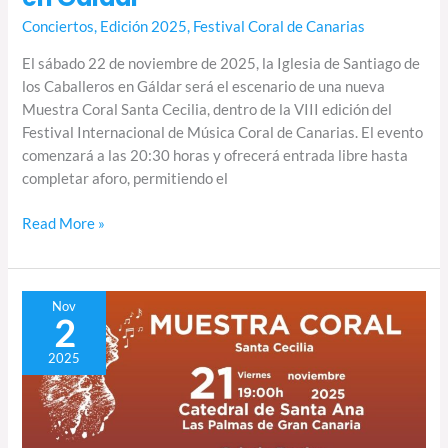
Conciertos
,
Edición 2025
,
Festival Coral de Canarias
El sábado 22 de noviembre de 2025, la Iglesia de Santiago de
los Caballeros en Gáldar será el escenario de una nueva
Muestra Coral Santa Cecilia, dentro de la VIII edición del
Festival Internacional de Música Coral de Canarias. El evento
comenzará a las 20:30 horas y ofrecerá entrada libre hasta
completar aforo, permitiendo el
Read More »
Muestra
Nov
2
sacra
por
2025
Santa
Cecilia
en
la