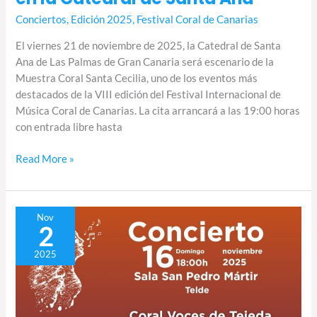
Conciertos
,
Edición 2025
,
Festival Coral de Canarias
El viernes 21 de noviembre de 2025, la Catedral de Santa
Ana de Las Palmas de Gran Canaria será escenario de la
Muestra Coral Santa Cecilia, uno de los eventos más
destacados de la VIII edición del Festival Internacional de
Música Coral de Canarias. La cita arrancará a las 19:00 horas
con entrada libre hasta
Read More »
Concierto
Nov
2
en
Telde
2025
del
Festival
Coral