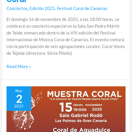
Conciertos
,
Edición 2025
,
Festival Coral de Canarias
El domingo 16 de noviembre de 2025, a las 18:00 horas, se
celebrará un concierto especial en la Sala San Pedro Mártir
de Telde, enmarcado dentro de la VIII edición del Festival
Internacional de Música Coral de Canarias. El evento contará
con la participación de seis agrupaciones corales: Coral Voces
de Tejeda (directora: Silvia Pileño)
Read More »
Muestra
Nov
2
Coral
de
2025
Gran
Canaria