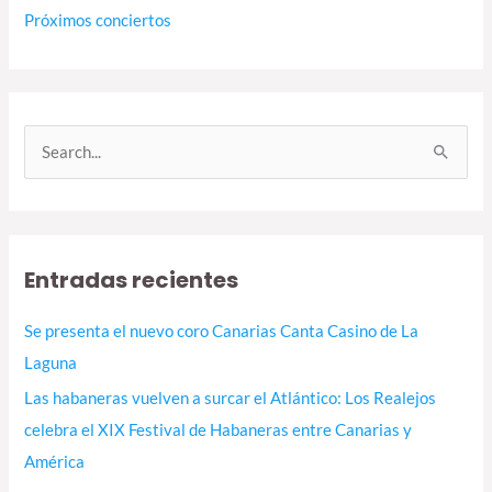
Próximos conciertos
B
u
s
c
Entradas recientes
a
r
Se presenta el nuevo coro Canarias Canta Casino de La
p
Laguna
o
Las habaneras vuelven a surcar el Atlántico: Los Realejos
r
celebra el XIX Festival de Habaneras entre Canarias y
:
América