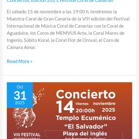
Conciertos
,
Edición 2025
,
Festival Coral de Canarias
El sábado 15 de noviembre a las 19:00 h. tendremos la
Muestra Coral de Gran Canaria de la VIII edición del Festival
Internacional de Música Coral de Canarias con la Coral de
Aguadulce, los Coros de MEMVUS Arte, la Coral Mares de
Ingenio, Súbito Koral, la Coral Flor de Oroval, el Coro de
Cámara Ainur,
Read More »
Inauguración
Oct
31
del
VIII
2025
FIMCC
en
el
Templo
Ecuménico