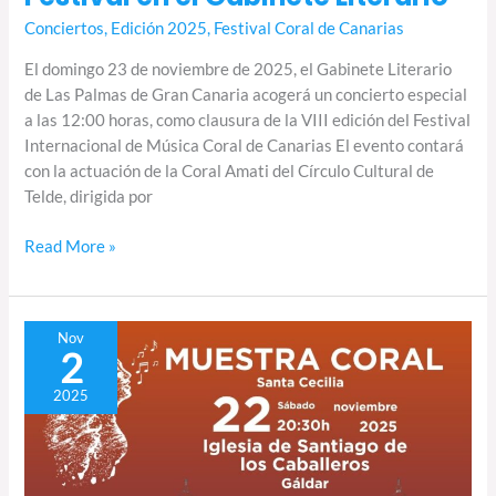
Conciertos
,
Edición 2025
,
Festival Coral de Canarias
El domingo 23 de noviembre de 2025, el Gabinete Literario
de Las Palmas de Gran Canaria acogerá un concierto especial
a las 12:00 horas, como clausura de la VIII edición del Festival
Internacional de Música Coral de Canarias El evento contará
con la actuación de la Coral Amati del Círculo Cultural de
Telde, dirigida por
Read More »
Muestra
Nov
2
sacra
por
2025
Santa
Cecilia
en
Gáldar