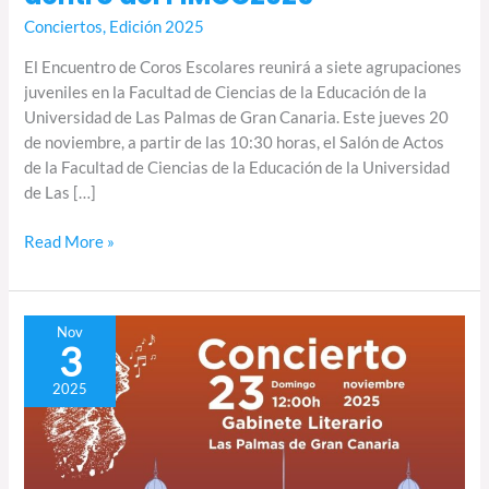
Conciertos
,
Edición 2025
El Encuentro de Coros Escolares reunirá a siete agrupaciones
juveniles en la Facultad de Ciencias de la Educación de la
Universidad de Las Palmas de Gran Canaria. Este jueves 20
de noviembre, a partir de las 10:30 horas, el Salón de Actos
de la Facultad de Ciencias de la Educación de la Universidad
de Las […]
Read More »
Concierto
Nov
3
de
clausura
2025
del
Festival
en
el