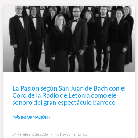
La Pasión según San Juan de Bach con el
Coro de la Radio de Letonia como eje
sonoro del gran espectáculo barroco
MÁS INFORMACIÓN »
24 de febrero de 2026
No hay comentarios