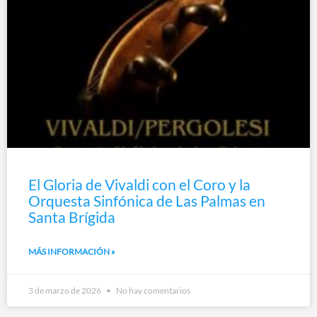
El Gloria de Vivaldi con el Coro y la
Orquesta Sinfónica de Las Palmas en
Santa Brígida
MÁS INFORMACIÓN »
3 de marzo de 2026
No hay comentarios