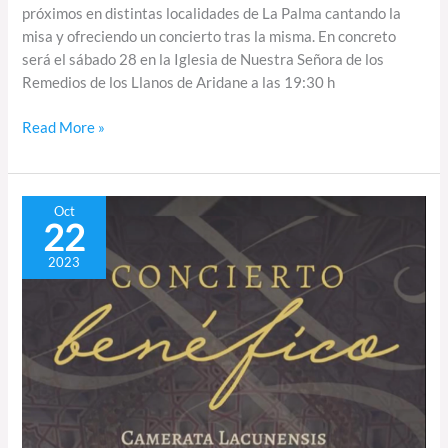
próximos en distintas localidades de La Palma cantando la
misa y ofreciendo un concierto tras la misma. En concreto
será el sábado 28 en la Iglesia de Nuestra Señora de los
Remedios de los Llanos de Aridane a las 19:30 h
Read More »
Concierto
Oct
22
benéfico
en
2023
Las
Claras