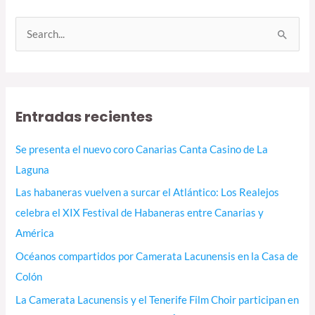
B
u
s
c
Entradas recientes
a
r
Se presenta el nuevo coro Canarias Canta Casino de La
p
Laguna
o
Las habaneras vuelven a surcar el Atlántico: Los Realejos
r
celebra el XIX Festival de Habaneras entre Canarias y
:
América
Océanos compartidos por Camerata Lacunensis en la Casa de
Colón
La Camerata Lacunensis y el Tenerife Film Choir participan en