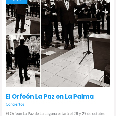
2023
Paz
en
La
Palma
El Orfeón La Paz en La Palma
Conciertos
El Orfeón La Paz de La Laguna estará el 28 y 29 de octubre