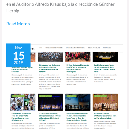
en el Auditorio Alfredo Kraus bajo la dirección de Günther
Herbig.
Read More »
Coros
Nov
15
participantes
en
2019
la
clausura
de
la
IV
Semana
Canaria
de
la
Música