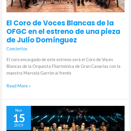
el
estreno
de
El Coro de Voces Blancas de la
una
OFGC en el estreno de una pieza
pieza
de Julio Domínguez
de
Julio
Conciertos
Domínguez
El coro encargado de este estreno será el Coro de Voces
Blancas de la Orquesta Filarmónica de Gran Canarias con la
maestra Marcela Garrón al frente
Read More »
Beatriz
Nov
15
Corona
con
2019
textos