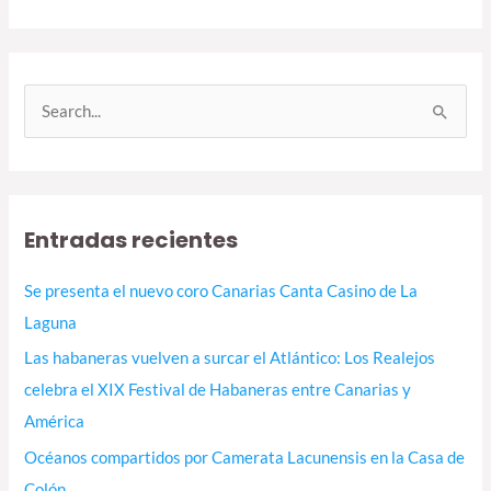
B
u
s
c
Entradas recientes
a
r
Se presenta el nuevo coro Canarias Canta Casino de La
p
Laguna
o
Las habaneras vuelven a surcar el Atlántico: Los Realejos
r
celebra el XIX Festival de Habaneras entre Canarias y
:
América
Océanos compartidos por Camerata Lacunensis en la Casa de
Colón