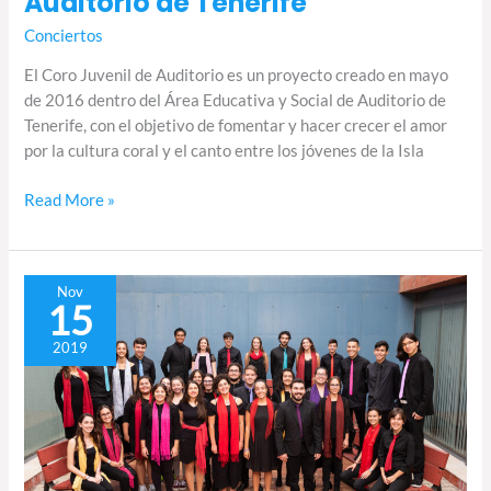
Auditorio de Tenerife
Conciertos
El Coro Juvenil de Auditorio es un proyecto creado en mayo
de 2016 dentro del Área Educativa y Social de Auditorio de
Tenerife, con el objetivo de fomentar y hacer crecer el amor
por la cultura coral y el canto entre los jóvenes de la Isla
Read More »
El
Nov
15
Coro
de
2019
Voces
Blancas
de
la
OFGC
en