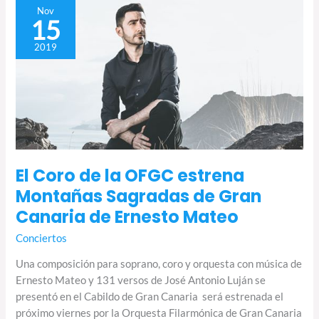
El
Nov
15
Coro
de
2019
la
OFGC
estrena
Montañas
Sagradas
de
Gran
El Coro de la OFGC estrena
Canaria
de
Montañas Sagradas de Gran
Ernesto
Canaria de Ernesto Mateo
Mateo
Conciertos
Una composición para soprano, coro y orquesta con música de
Ernesto Mateo y 131 versos de José Antonio Luján se
presentó en el Cabildo de Gran Canaria será estrenada el
próximo viernes por la Orquesta Filarmónica de Gran Canaria