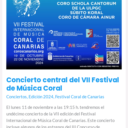
Coral
Concierto central del VII Festival
de Música Coral
Conciertos
,
Edición 2024
,
Festival Coral de Canarias
El lunes 11 de noviembre a las 19:15 h. tendremos el
undécimo concierto de la VII edición del Festival
Internacional de Música Coral de Canarias. Este concierto
incluye algunos de los estrenos del III Concurso de