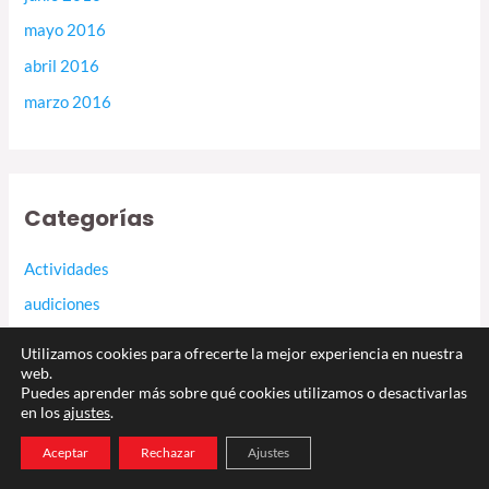
mayo 2016
abril 2016
marzo 2016
Categorías
Actividades
audiciones
Conciertos
Utilizamos cookies para ofrecerte la mejor experiencia en nuestra
web.
Convocatorias
Puedes aprender más sobre qué cookies utilizamos o desactivarlas
Edición 2024
en los
ajustes
.
Edición 2025
Aceptar
Rechazar
Ajustes
Festival Coral de Canarias