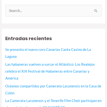
B
u
s
c
Entradas recientes
a
r
Se presenta el nuevo coro Canarias Canta Casino de La
p
Laguna
o
Las habaneras vuelven a surcar el Atlántico: Los Realejos
r
celebra el XIX Festival de Habaneras entre Canarias y
:
América
Océanos compartidos por Camerata Lacunensis en la Casa de
Colón
La Camerata Lacunensis y el Tenerife Film Choir participan en