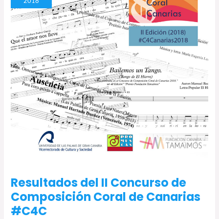
2018
Concurso
de
Composición
Coral
de
Canarias
#C4C
Resultados del II Concurso de
Composición Coral de Canarias
#C4C