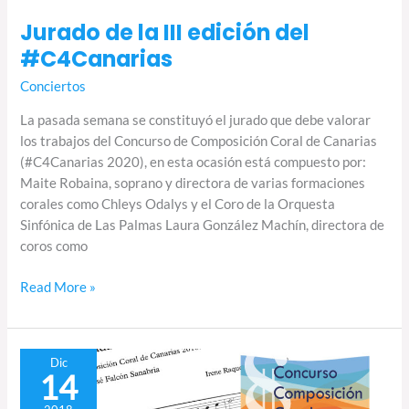
Jurado de la III edición del
#C4Canarias
Conciertos
La pasada semana se constituyó el jurado que debe valorar
los trabajos del Concurso de Composición Coral de Canarias
(#C4Canarias 2020), en esta ocasión está compuesto por:
Maite Robaina, soprano y directora de varias formaciones
corales como Chleys Odalys y el Coro de la Orquesta
Sinfónica de Las Palmas Laura González Machín, directora de
coros como
Read More »
Resultados
Dic
14
del
II