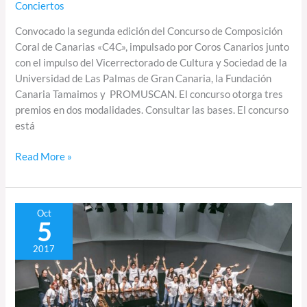
Conciertos
Convocado la segunda edición del Concurso de Composición
Coral de Canarias «C4C», impulsado por Coros Canarios junto
con el impulso del Vicerrectorado de Cultura y Sociedad de la
Universidad de Las Palmas de Gran Canaria, la Fundación
Canaria Tamaimos y PROMUSCAN. El concurso otorga tres
premios en dos modalidades. Consultar las bases. El concurso
está
Read More »
Coros
Oct
5
participantes
en
2017
el
Concurso
de
Canto