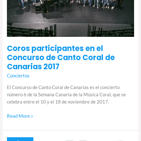
Coral
de
Canarias
2017
Coros participantes en el
Concurso de Canto Coral de
Canarias 2017
Conciertos
El Concurso de Canto Coral de Canarias es el concierto
número 6 de la Semana Canaria de la Música Coral, que se
celebra entre el 10 y el 18 de noviembre de 2017.
Read More »
Resultados