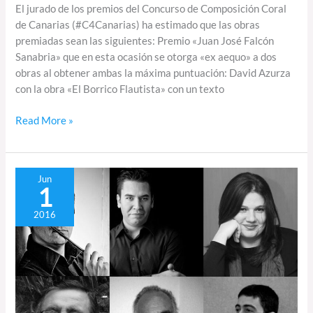
El jurado de los premios del Concurso de Composición Coral
de Canarias (#C4Canarias) ha estimado que las obras
premiadas sean las siguientes: Premio «Juan José Falcón
Sanabria» que en esta ocasión se otorga «ex aequo» a dos
obras al obtener ambas la máxima puntuación: David Azurza
con la obra «El Borrico Flautista» con un texto
Read More »
Miembros
Jun
1
del
Jurado
2016
de
la
primera
edición
del
C4C