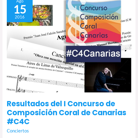
Ago
15
del
I
2016
Concurso
de
Composición
Coral
de
Canarias
#C4C
Resultados del I Concurso de
Composición Coral de Canarias
#C4C
Conciertos