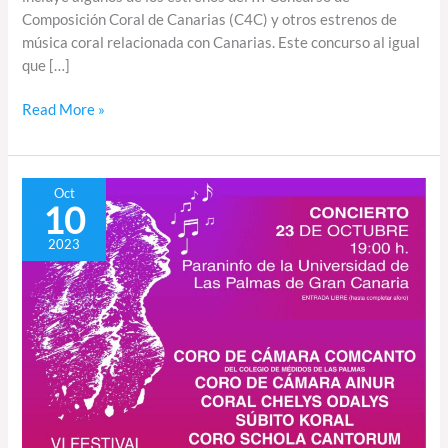
Composición Coral de Canarias (C4C) y otros estrenos de
música coral relacionada con Canarias. Este concurso al igual
que […]
Read More »
Concierto
Oct
10
central
del
2023
VI
Festival
de
Música
Coral