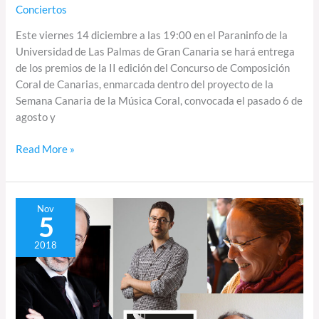
Conciertos
Este viernes 14 diciembre a las 19:00 en el Paraninfo de la
Universidad de Las Palmas de Gran Canaria se hará entrega
de los premios de la II edición del Concurso de Composición
Coral de Canarias, enmarcada dentro del proyecto de la
Semana Canaria de la Música Coral, convocada el pasado 6 de
agosto y
Read More »
El
Nov
5
jurado
del
2018
#C4Canarias
2018
ya
trabaja