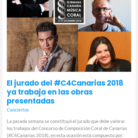
en
las
obras
presentadas
El jurado del #C4Canarias 2018
ya trabaja en las obras
presentadas
Conciertos
La pasada semana se constituyó el jurado que debe valorar
los trabajos del Concurso de Composición Coral de Canarias
(#C4Canarias 2018), en esta ocasión está compuesto por: