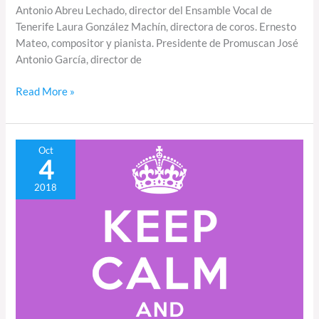
Antonio Abreu Lechado, director del Ensamble Vocal de
Tenerife Laura González Machín, directora de coros. Ernesto
Mateo, compositor y pianista. Presidente de Promuscan José
Antonio García, director de
Read More »
Último
Oct
4
mes
para
2018
participar
en
el
II
Concurso
de
Composición
C4C