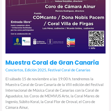
Muestra Coral de Gran Canaria
Conciertos
,
Edición 2025
,
Festival Coral de Canarias
El sábado 15 de noviembre a las 19:00 h. tendremos la
Muestra Coral de Gran Canaria de la VIII edición del Festival
Internacional de Música Coral de Canarias con la Coral de
Aguadulce, los Coros de MEMVUS Arte, la Coral Mares de
Ingenio, Súbito Koral, la Coral Flor de Oroval, el Coro de
Cámara Ainur,