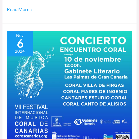
Read More »
Encuentro
Nov
6
coral
en
2024
el
Gabinete
Literario
de
Las
Palmas
de
Gran
Canaria