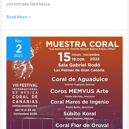
con entrada libre hasta
Read More »
Muestra
Nov
2
Coral
de
2025
Gran
Canaria