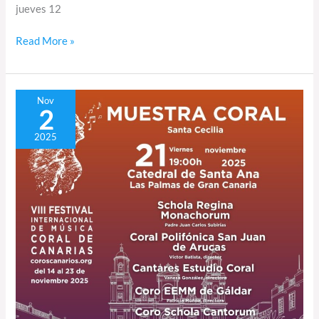
jueves 12
Read More »
Muestra
Nov
2
sacra
por
2025
Santa
Cecilia
en
la
Catedral
de
Santa
Ana