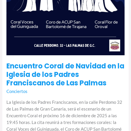
Encuentro Coral de Navidad en la
Iglesia de los Padres
Franciscanos de Las Palmas
Conciertos
La Iglesia de los Padres Franciscanos, en la calle Perdomo 32
de Las Palmas de Gran Canaria, será el escenario de un
Encuentro Coral el próximo 16 de diciembre de 2025 a las
19:45 horas. La cita reunirá a tres formaciones corales: la
Coral Voces del Guiniguada, el Coro de ACUP San Bartolomé