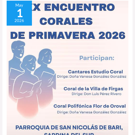
Sardina
May
1
del
Sur
2026
acoge
el
XXX
Encuentro
Corales
de
Primavera
2026