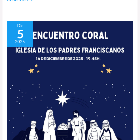
Encuentro
Dic
5
Coral
de
2025
Navidad
en
la
Iglesia
de
los
Padres
Franciscanos
de
Las
Palmas