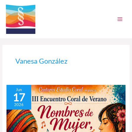
Ir
al
contenido
Vanesa González
Telde
Jun
17
acoge
el
2026
III
Encuentro
Coral
de