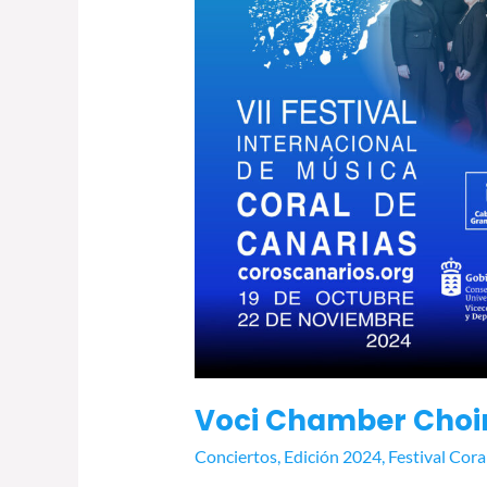
Voci Chamber Choir
Conciertos
,
Edición 2024
,
Festival Cora