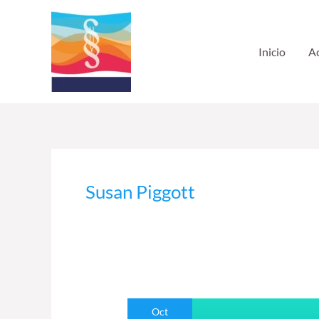
Ir
al
contenido
Inicio
Ac
Susan Piggott
Voci
Oct