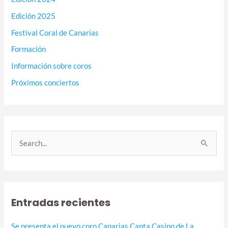
Edición 2025
Festival Coral de Canarias
Formación
Información sobre coros
Próximos conciertos
B
u
s
c
Entradas recientes
a
r
Se presenta el nuevo coro Canarias Canta Casino de La