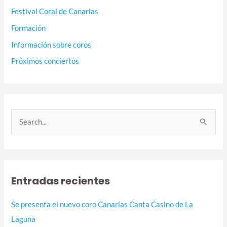
Festival Coral de Canarias
Formación
Información sobre coros
Próximos conciertos
B
u
s
c
Entradas recientes
a
r
Se presenta el nuevo coro Canarias Canta Casino de La
p
Laguna