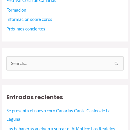
Festival Coral de Canarias
Formación
Información sobre coros
Próximos conciertos
B
u
s
c
Entradas recientes
a
r
Se presenta el nuevo coro Canarias Canta Casino de La
p
Laguna
o
Las habaneras vuelven a surcar el Atlántico: Los Realejos