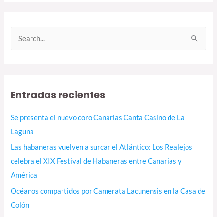
B
u
s
c
Entradas recientes
a
r
Se presenta el nuevo coro Canarias Canta Casino de La
p
Laguna
o
Las habaneras vuelven a surcar el Atlántico: Los Realejos
r
celebra el XIX Festival de Habaneras entre Canarias y
:
América
Océanos compartidos por Camerata Lacunensis en la Casa de
Colón