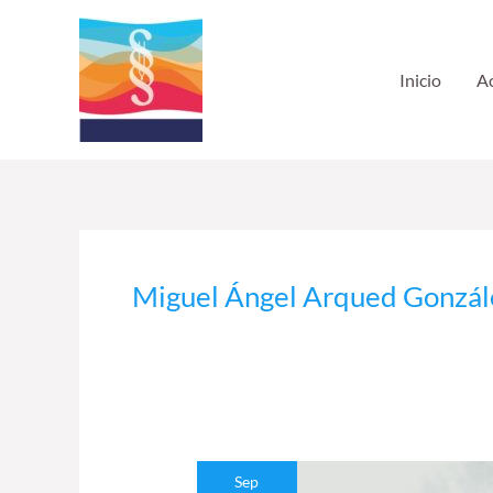
Ir
al
contenido
Inicio
Ac
Miguel Ángel Arqued Gonzál
Yerma
Sep