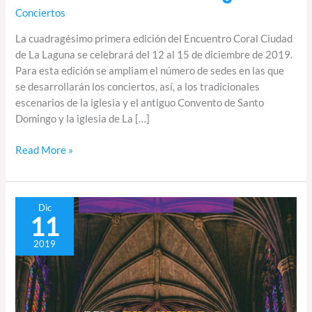
de
Conciertos
La
La cuadragésimo primera edición del Encuentro Coral Ciudad
Laguna
de La Laguna se celebrará del 12 al 15 de diciembre de 2019.
Para esta edición se ampliam el número de sedes en las que
se desarrollarán los conciertos, así, a los tradicionales
escenarios de la iglesia y el antiguo Convento de Santo
Domingo y la iglesia de La […]
Read More »
Comienza
Dic
11
la
XLI
2019
Edición
del
Encuentro
Coral