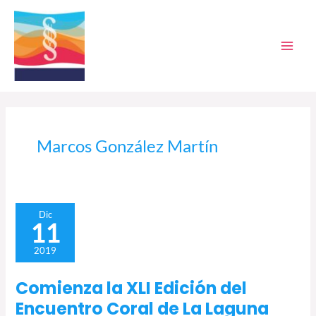
Ir
al
contenido
Marcos González Martín
Comienza
Dic
11
la
XLI
2019
Edición
del
Comienza la XLI Edición del
Encuentro
Encuentro Coral de La Laguna
Coral