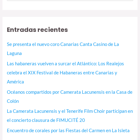
u
s
c
Entradas recientes
a
r
Se presenta el nuevo coro Canarias Canta Casino de La
p
Laguna
o
Las habaneras vuelven a surcar el Atlántico: Los Realejos
r
celebra el XIX Festival de Habaneras entre Canarias y
:
América
Océanos compartidos por Camerata Lacunensis en la Casa de
Colón
La Camerata Lacunensis y el Tenerife Film Choir participan en
el concierto clausura de FIMUCITÉ 20
Encuentro de corales por las Fiestas del Carmen en La Isleta