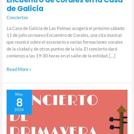
de Galicia
Conciertos
La Casa de Galicia de Las Palmas acogerá el próximo sábado
11 de julio un nuevo Encuentro de Corales, una cita musical
que reunirá sobre el escenario a varias formaciones vocales
de la ciudad y de otros puntos de la isla. El concierto dará
comienzo a las 19:30 horas en el salón de la entidad, […]
Read More »
Corales
May
8
de
Gran
2026
Canaria
celebran
el