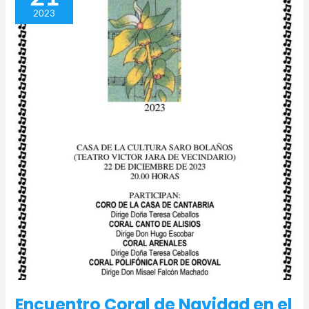
de
2023
Navidad
en
el
Víctor
Jara
Encuentro Coral de Navidad en el