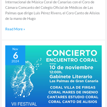
Internacional de Música Coral de Canarias con el Coro de
Cámara Comcanto del Colegio Oficial de Médicos de Las
Palmas que dirige Luis Pérez Rivero, el Coro Canto de Alisios
de la mano de Hugo
Read More »
Encuentro
Nov
6
coral
en
2024
el
Gabinete
Literario
de
Las
Palmas
de
Gran