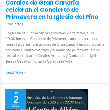
Corales de Gran Canaria
celebran el Concierto de
Primavera en la Iglesia del Pino
Conciertos
La Iglesia del Pino acogerá el próximo 22 de mayo, a las
20:00 horas, el Concierto de Primavera, una cita coral que
reunirá a varias formaciones de Gran Canaria en un programa
dedicado al canto colectivo y al ambiente primaveral. En el
recital participarán Corales Arenales y Cantabria dirigida por
Teresa Ceballos Horna, la Coral de la Villa
Read More »
Conciertos
Dic
2
de
Navidad
2025
de