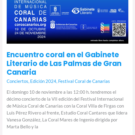
Canaria
Encuentro coral en el Gabinete
Literario de Las Palmas de Gran
Canaria
Conciertos
,
Edición 2024
,
Festival Coral de Canarias
El domingo 10 de noviembre a las 12:00 h. tendremos el
décimo concierto de la VII edición del Festival Internacional
de Música Coral de Canarias con la Coral Villa de Firgas con
Luis Pérez Rivero al frente, Estudio Coral Cantares que lidera
Vanesa González, La Coral Mares de Ingenio dirigida por
Marta Bello y la