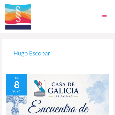
Ir
al
contenido
Hugo Escobar
Encuentro
Jul
8
de
corales
2026
en
la
Casa
de