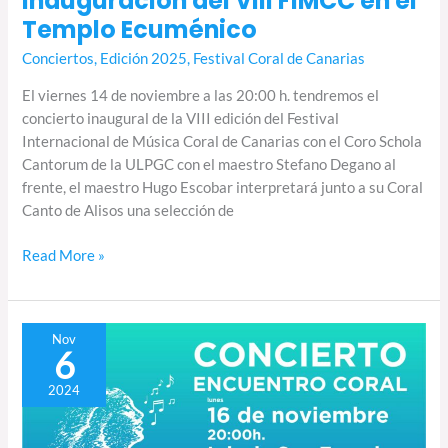
Inauguración del VIII FIMCC en el
Templo Ecuménico
Conciertos
,
Edición 2025
,
Festival Coral de Canarias
El viernes 14 de noviembre a las 20:00 h. tendremos el
concierto inaugural de la VIII edición del Festival
Internacional de Música Coral de Canarias con el Coro Schola
Cantorum de la ULPGC con el maestro Stefano Degano al
frente, el maestro Hugo Escobar interpretará junto a su Coral
Canto de Alisos una selección de
Read More »
Concierto
Nov
6
nº
12
2024
del
Festival