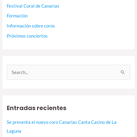
Festival Coral de Canarias
Formación
Información sobre coros
Próximos conciertos
B
u
s
c
Entradas recientes
a
r
Se presenta el nuevo coro Canarias Canta Casino de La
p
Laguna
o