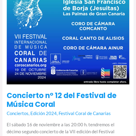
de
Música
Coral
Concierto nº 12 del Festival de
Música Coral
Conciertos
,
Edición 2024
,
Festival Coral de Canarias
El sábado 16 de noviembre a las 20:00 h. tendremos el
décimo segundo concierto de la VII edición del Festival