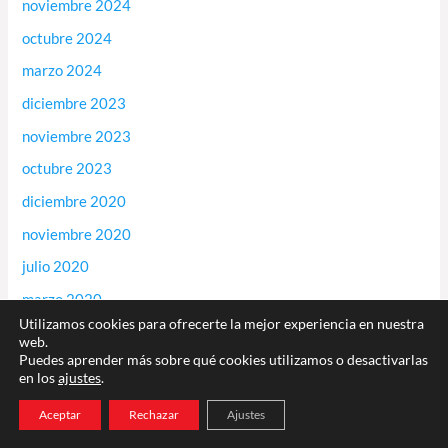
noviembre 2024
octubre 2024
marzo 2024
diciembre 2023
noviembre 2023
octubre 2023
diciembre 2020
noviembre 2020
julio 2020
marzo 2020
Utilizamos cookies para ofrecerte la mejor experiencia en nuestra
febrero 2020
web.
Puedes aprender más sobre qué cookies utilizamos o desactivarlas
enero 2020
en los
ajustes
.
diciembre 2019
Aceptar
Rechazar
Ajustes
noviembre 2019