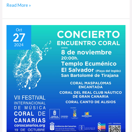
Read More »
Encuentro
Oct
27
coral
del
2024
FIMCC
en
el
Templo
Ecuménico