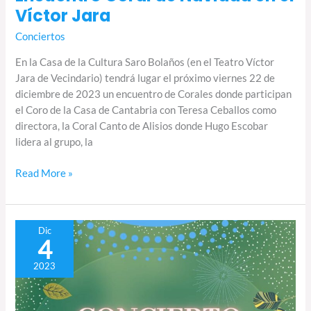
Víctor Jara
Conciertos
En la Casa de la Cultura Saro Bolaños (en el Teatro Víctor
Jara de Vecindario) tendrá lugar el próximo viernes 22 de
diciembre de 2023 un encuentro de Corales donde participan
el Coro de la Casa de Cantabria con Teresa Ceballos como
directora, la Coral Canto de Alisios donde Hugo Escobar
lidera al grupo, la
Read More »
Concierto
Dic
4
Coral
de
2023
Navidad