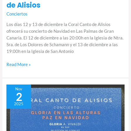
de Alisios
Conciertos
Los días 12 y 13 de diciembre la Coral Canto de Alisios
ofrecerá su concierto de Navidad en Las Palmas de Gran
Canaria. El 12 de diciembre a las 20:00h en la Iglesia de Ntra.
Sra. de Los Dolores de Schamann y el 13 de diciembre a las
19:00h en la Iglesia de San Antonio
Read More »
Gloria
Nov
2
en
las
2025
alturas,
paz
en
Navidad