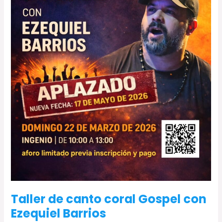
Barrios
Taller de canto coral Gospel con
Ezequiel Barrios