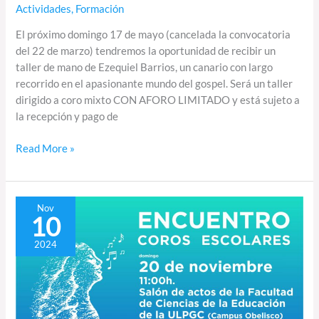
Actividades
,
Formación
El próximo domingo 17 de mayo (cancelada la convocatoria
del 22 de marzo) tendremos la oportunidad de recibir un
taller de mano de Ezequiel Barrios, un canario con largo
recorrido en el apasionante mundo del gospel. Será un taller
dirigido a coro mixto CON AFORO LIMITADO y está sujeto a
la recepción y pago de
Read More »
Encuentro
Nov
10
de
Coros
2024
Escolares
dentro
del
FIMCC2024