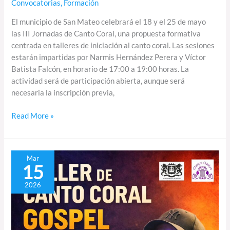
Convocatorias
,
Formación
El municipio de San Mateo celebrará el 18 y el 25 de mayo
las III Jornadas de Canto Coral, una propuesta formativa
centrada en talleres de iniciación al canto coral. Las sesiones
estarán impartidas por Narmis Hernández Perera y Víctor
Batista Falcón, en horario de 17:00 a 19:00 horas. La
actividad será de participación abierta, aunque será
necesaria la inscripción previa,
Read More »
Taller
Mar
15
de
canto
2026
coral
Gospel
con
Ezequiel