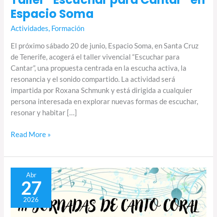
Espacio Soma
Actividades
,
Formación
El próximo sábado 20 de junio, Espacio Soma, en Santa Cruz
de Tenerife, acogerá el taller vivencial “Escuchar para
Cantar”, una propuesta centrada en la escucha activa, la
resonancia y el sonido compartido. La actividad será
impartida por Roxana Schmunk y está dirigida a cualquier
persona interesada en explorar nuevas formas de escuchar,
resonar y habitar […]
Read More »
San
Abr
27
Mateo
acogerá
2026
las