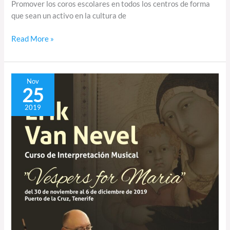
Promover los coros escolares en todos los centros de forma
que sean un activo en la cultura de
Read More »
Curso
Nov
25
de
interpretación
2019
con
Erik
Van
Nevel