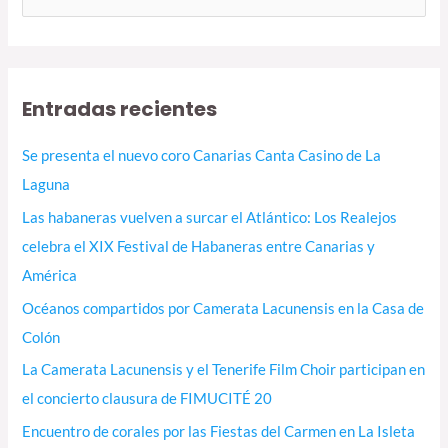
u
s
c
Entradas recientes
a
r
Se presenta el nuevo coro Canarias Canta Casino de La
p
Laguna
o
Las habaneras vuelven a surcar el Atlántico: Los Realejos
r
celebra el XIX Festival de Habaneras entre Canarias y
:
América
Océanos compartidos por Camerata Lacunensis en la Casa de
Colón
La Camerata Lacunensis y el Tenerife Film Choir participan en
el concierto clausura de FIMUCITÉ 20
Encuentro de corales por las Fiestas del Carmen en La Isleta