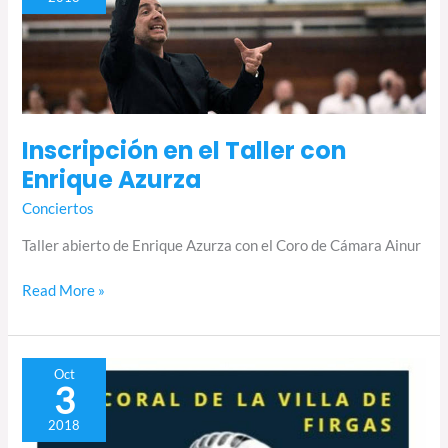
Taller
con
Enrique
Azurza
Inscripción en el Taller con
Enrique Azurza
Conciertos
Taller abierto de Enrique Azurza con el Coro de Cámara Ainur
Read More »
Abierta
Oct
3
el
Aula
2018
de