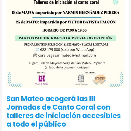
III
Jornadas
de
Canto
Coral
con
talleres
de
iniciación
accesibles
a
todo
el
público
San Mateo acogerá las III
Jornadas de Canto Coral con
talleres de iniciación accesibles
a todo el público