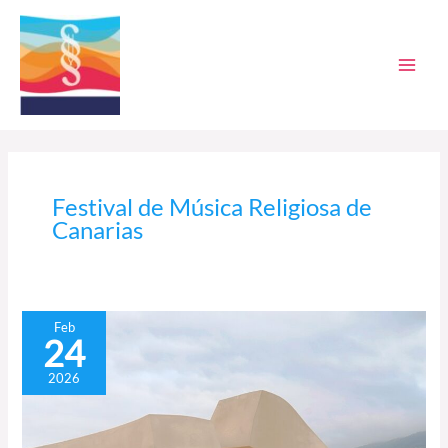
Ir
al
contenido
Festival de Música Religiosa de
Canarias
El
Feb
24
Grupo
Vocal
2026
Reyes
Bartlet
expande