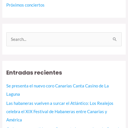
Próximos conciertos
B
u
s
c
Entradas recientes
a
r
Se presenta el nuevo coro Canarias Canta Casino de La
p
Laguna
o
Las habaneras vuelven a surcar el Atlántico: Los Realejos
r
celebra el XIX Festival de Habaneras entre Canarias y
:
América