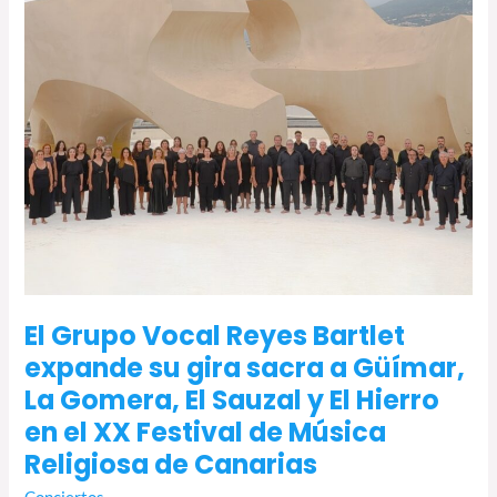
su
gira
sacra
a
Güímar,
La
Gomera,
El
Sauzal
y
El
Hierro
en
El Grupo Vocal Reyes Bartlet
el
expande su gira sacra a Güímar,
XX
La Gomera, El Sauzal y El Hierro
Festival
de
en el XX Festival de Música
Música
Religiosa de Canarias
Religiosa