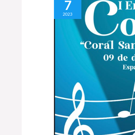
7
Coral
en
2023
Arrecife