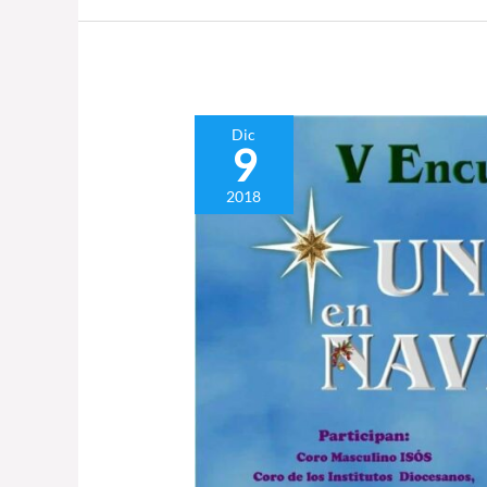
V
Dic
9
Encuentro
Coral
2018
«Unidos
en
Navidad»