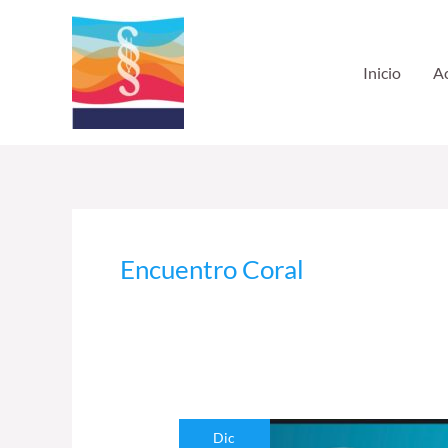
Ir
al
contenido
Inicio
Ac
Encuentro Coral
Encuentro
Dic