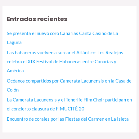
s
c
Entradas recientes
a
r
Se presenta el nuevo coro Canarias Canta Casino de La
p
Laguna
o
Las habaneras vuelven a surcar el Atlántico: Los Realejos
r
celebra el XIX Festival de Habaneras entre Canarias y
:
América
Océanos compartidos por Camerata Lacunensis en la Casa de
Colón
La Camerata Lacunensis y el Tenerife Film Choir participan en
el concierto clausura de FIMUCITÉ 20
Encuentro de corales por las Fiestas del Carmen en La Isleta