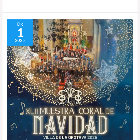
La
Dic
1
Orotava,
escenario
2025
de
la
gran
noche
coral
de
Navidad