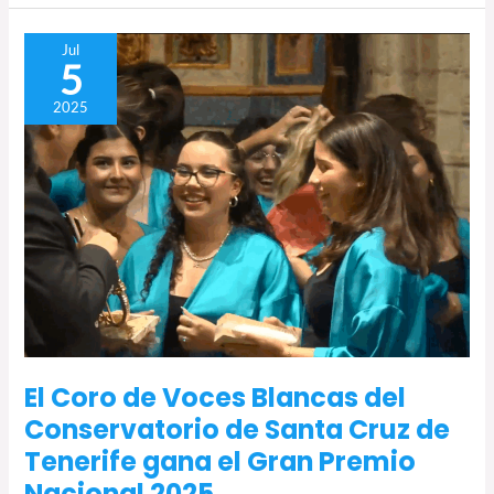
El
Jul
5
Coro
de
2025
Voces
Blancas
del
Conservatorio
de
Santa
Cruz
de
Tenerife
gana
el
El Coro de Voces Blancas del
Gran
Conservatorio de Santa Cruz de
Premio
Nacional
Tenerife gana el Gran Premio
2025
Nacional 2025