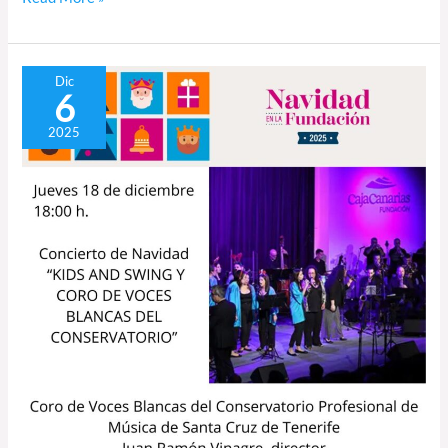
Navidad
Dic
6
con
swing
2025
y
voces
blancas
en
la
Fundación
CajaCanarias