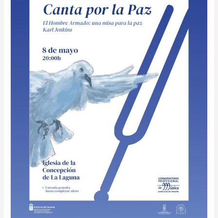
de
Karl
Jenkins
en
La
Laguna
y
Santa
Cruz
este
fin
de
semana