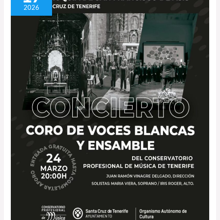
como
2026
mensaje
de
paz:
el
Coro
de
Voces
Blancas
del
CPMT