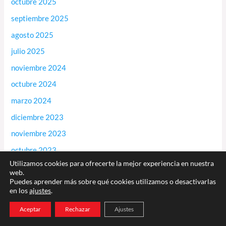
octubre 2025
septiembre 2025
agosto 2025
julio 2025
noviembre 2024
octubre 2024
marzo 2024
diciembre 2023
noviembre 2023
octubre 2023
Utilizamos cookies para ofrecerte la mejor experiencia en nuestra
diciembre 2020
web.
Puedes aprender más sobre qué cookies utilizamos o desactivarlas
noviembre 2020
en los
ajustes
.
julio 2020
Aceptar
Rechazar
Ajustes
marzo 2020