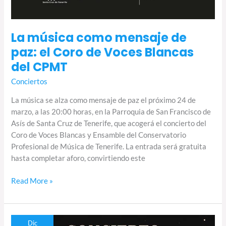
La música como mensaje de
paz: el Coro de Voces Blancas
del CPMT
Conciertos
La música se alza como mensaje de paz el próximo 24 de
marzo, a las 20:00 horas, en la Parroquia de San Francisco de
Asís de Santa Cruz de Tenerife, que acogerá el concierto del
Coro de Voces Blancas y Ensamble del Conservatorio
Profesional de Música de Tenerife. La entrada será gratuita
hasta completar aforo, convirtiendo este
Read More »
El
Dic