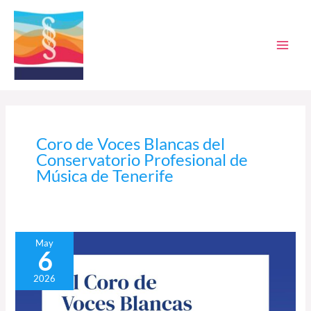
Ir
al
contenido
Coro de Voces Blancas del
Conservatorio Profesional de
Música de Tenerife
La
May
6
misa
por
2026
la
paz