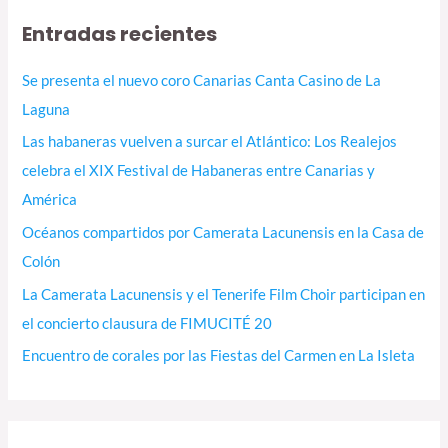
c
Entradas recientes
a
r
Se presenta el nuevo coro Canarias Canta Casino de La
p
Laguna
o
Las habaneras vuelven a surcar el Atlántico: Los Realejos
r
celebra el XIX Festival de Habaneras entre Canarias y
:
América
Océanos compartidos por Camerata Lacunensis en la Casa de
Colón
La Camerata Lacunensis y el Tenerife Film Choir participan en
el concierto clausura de FIMUCITÉ 20
Encuentro de corales por las Fiestas del Carmen en La Isleta