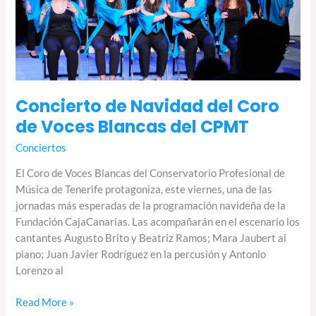
Blancas
del
CPMT
Concierto de Navidad del Coro
de Voces Blancas del CPMT
Conciertos
El Coro de Voces Blancas del Conservatorio Profesional de
Música de Tenerife protagoniza, este viernes, una de las
jornadas más esperadas de la programación navideña de la
Fundación CajaCanarias. Las acompañarán en el escenario los
cantantes Augusto Brito y Beatriz Ramos; Mara Jaubert al
piano; Juan Javier Rodríguez en la percusión y Antonio
Lorenzo al
Read More »