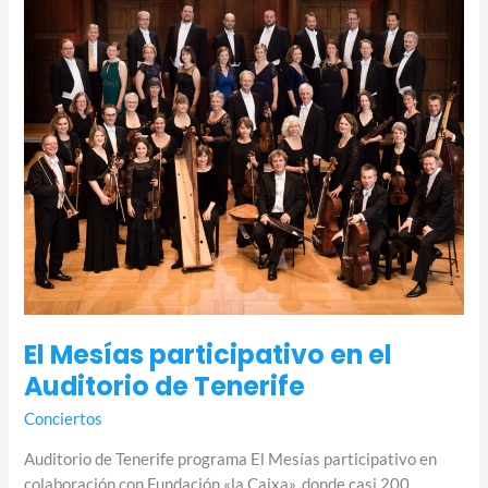
Auditorio
de
Tenerife
El Mesías participativo en el
Auditorio de Tenerife
Conciertos
Auditorio de Tenerife programa El Mesías participativo en
colaboración con Fundación «la Caixa», donde casi 200