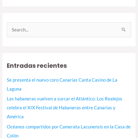
B
u
s
c
Entradas recientes
a
r
Se presenta el nuevo coro Canarias Canta Casino de La
p
Laguna
o
Las habaneras vuelven a surcar el Atlántico: Los Realejos
r
celebra el XIX Festival de Habaneras entre Canarias y
:
América
Océanos compartidos por Camerata Lacunensis en la Casa de
Colón