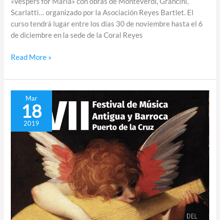
«Vespers for Maria» con obras de Monteverdi, Grancini,
Scarlatti… organizado por la Asociación Reyes Bartlet. El
curso tendrá lugar entre los días 30 de noviembre hasta el 6
de diciembre en la sede de la Coral Reyes
Read More »
El
Mar
18
XVII
Festival
2019
de
Música
Antigua
y
Barroca
del
Puerto
de
la