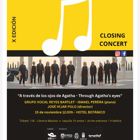
Bartlet
clausura
el
Festival
Agatha
Christie