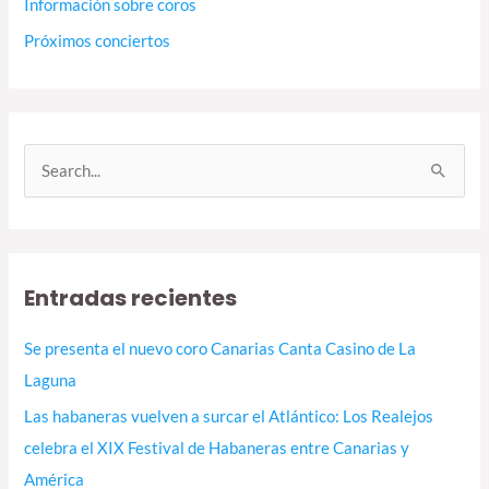
Información sobre coros
Próximos conciertos
B
u
s
c
Entradas recientes
a
r
Se presenta el nuevo coro Canarias Canta Casino de La
p
Laguna
o
Las habaneras vuelven a surcar el Atlántico: Los Realejos
r
celebra el XIX Festival de Habaneras entre Canarias y
:
América