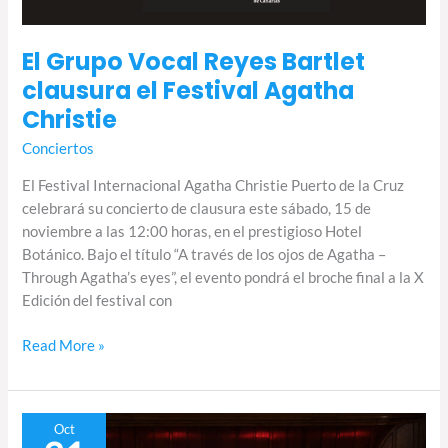
El Grupo Vocal Reyes Bartlet
clausura el Festival Agatha
Christie
Conciertos
El Festival Internacional Agatha Christie Puerto de la Cruz
celebrará su concierto de clausura este sábado, 15 de
noviembre a las 12:00 horas, en el prestigioso Hotel
Botánico. Bajo el título “A través de los ojos de Agatha –
Through Agatha’s eyes”, el evento pondrá el broche final a la X
Edición del festival con
Read More »
El
Oct
Mesías