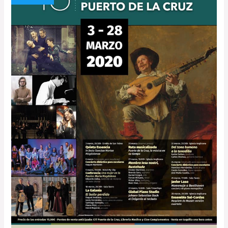
el
18
Festival
de
Música
Antigua
y
Barroca
de
Puerto
de
la
Cruz