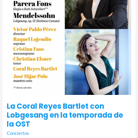
en
la
temporada
de
la
OST
La Coral Reyes Bartlet con
Lobgesang en la temporada de
la OST
Conciertos