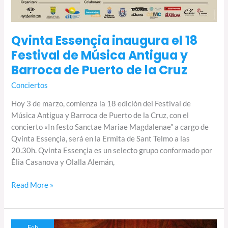
Qvinta Essençia inaugura el 18
Festival de Música Antigua y
Barroca de Puerto de la Cruz
Conciertos
Hoy 3 de marzo, comienza la 18 edición del Festival de
Música Antigua y Barroca de Puerto de la Cruz, con el
concierto «In festo Sanctae Mariae Magdalenae” a cargo de
Qvinta Essençia, será en la Ermita de Sant Telmo a las
20.30h. Qvinta Essençia es un selecto grupo conformado por
Èlia Casanova y Olalla Alemán,
Read More »
La
Feb