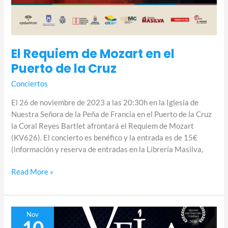
El Requiem de Mozart en el
Puerto de la Cruz
Conciertos
El 26 de noviembre de 2023 a las 20:30h en la Iglesia de
Nuestra Señora de la Peña de Francia en el Puerto de la Cruz
la Coral Reyes Bartlet afrontará el Requiem de Mozart
(KV626). El concierto es benéfico y la entrada es de 15€
(información y reserva de entradas en la Librería Masilva,
Read More »
Requiem
Nov
10
de