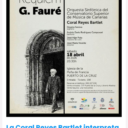
de
Requiem
de
G.
Fauré
en
Puerto
de
la
Cruz
y
La
Laguna
La Coral Reyes Bartlet interpreta