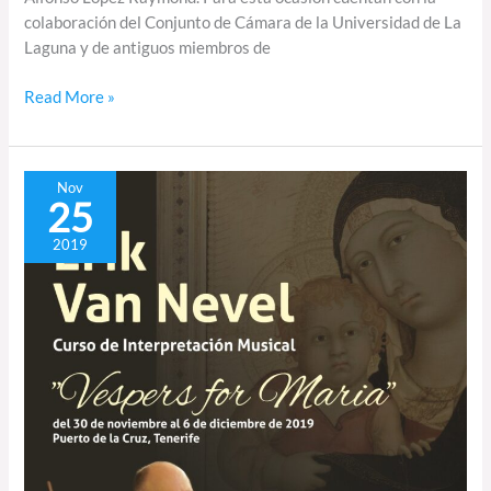
colaboración del Conjunto de Cámara de la Universidad de La
Laguna y de antiguos miembros de
Read More »
Curso
Nov
25
de
interpretación
2019
con
Erik
Van
Nevel