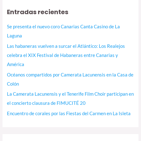
c
Entradas recientes
a
r
Se presenta el nuevo coro Canarias Canta Casino de La
p
Laguna
o
Las habaneras vuelven a surcar el Atlántico: Los Realejos
r
celebra el XIX Festival de Habaneras entre Canarias y
:
América
Océanos compartidos por Camerata Lacunensis en la Casa de
Colón
La Camerata Lacunensis y el Tenerife Film Choir participan en
el concierto clausura de FIMUCITÉ 20
Encuentro de corales por las Fiestas del Carmen en La Isleta