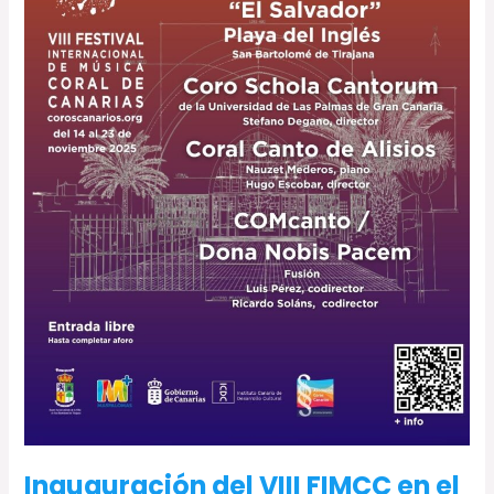
Templo
Ecuménico
Inauguración del VIII FIMCC en el