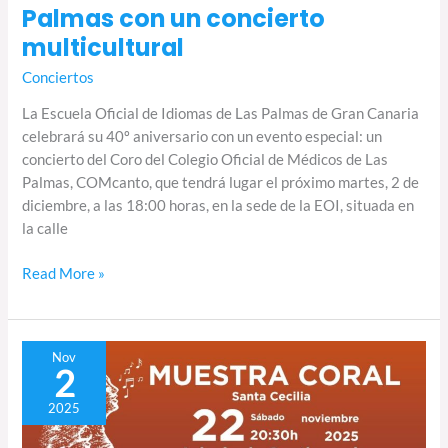
un
Palmas con un concierto
concierto
multicultural
multicultural
Conciertos
La Escuela Oficial de Idiomas de Las Palmas de Gran Canaria
celebrará su 40º aniversario con un evento especial: un
concierto del Coro del Colegio Oficial de Médicos de Las
Palmas, COMcanto, que tendrá lugar el próximo martes, 2 de
diciembre, a las 18:00 horas, en la sede de la EOI, situada en
la calle
Read More »
Muestra
Nov
2
sacra
por
2025
Santa
Cecilia