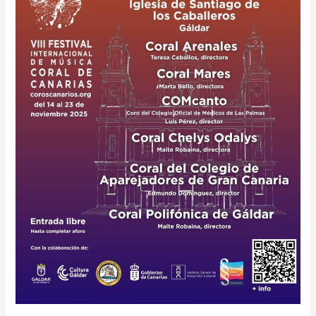
en
Gáldar