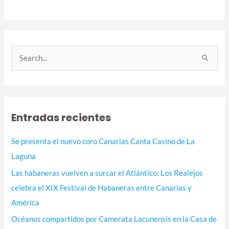
B
u
s
c
Entradas recientes
a
r
Se presenta el nuevo coro Canarias Canta Casino de La
p
Laguna
o
Las habaneras vuelven a surcar el Atlántico: Los Realejos
r
celebra el XIX Festival de Habaneras entre Canarias y
:
América
Océanos compartidos por Camerata Lacunensis en la Casa de