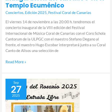
Templo Ecuménico
Conciertos
,
Edición 2025
,
Festival Coral de Canarias
El viernes 14 de noviembre a las 20:00 h. tendremos el
concierto inaugural de la VIII edición del Festival
Internacional de Música Coral de Canarias con el Coro Schola
Cantorum de la ULPGC con el maestro Stefano Degano al
frente, el maestro Hugo Escobar interpretará junto a su Coral
Canto de Alisos una selección de
Read More »
Coro
Sep
27
Comcanto
en
2025
las
fiestas
del