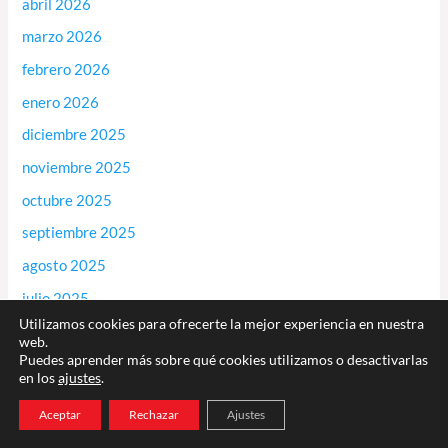
abril 2026
marzo 2026
febrero 2026
enero 2026
diciembre 2025
noviembre 2025
octubre 2025
septiembre 2025
agosto 2025
julio 2025
Utilizamos cookies para ofrecerte la mejor experiencia en nuestra
noviembre 2024
web.
Puedes aprender más sobre qué cookies utilizamos o desactivarlas
octubre 2024
en los
ajustes
.
marzo 2024
Aceptar
Rechazar
Ajustes
diciembre 2023