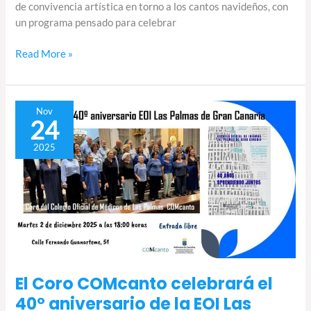
de convivencia artística en torno a los cantos navideños, con
un programa pensado para celebrar
Read More »
El
Nov
24
Coro
COMcanto
2025
celebrará
el
40º
aniversario
de
la
EOI
Las
El Coro COMcanto celebrará el
Palmas
40º aniversario de la EOI Las
con