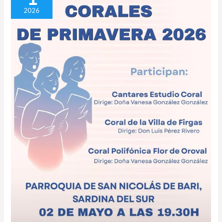
Sur
2026
acoge
el
XXX
Encuentro
Corales
de
Primavera
2026