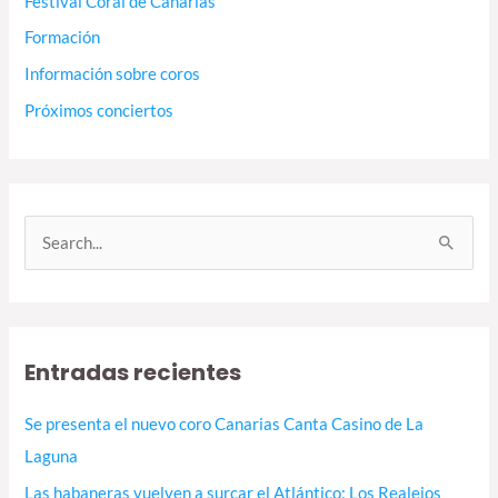
Festival Coral de Canarias
Formación
Información sobre coros
Próximos conciertos
B
u
s
c
Entradas recientes
a
r
Se presenta el nuevo coro Canarias Canta Casino de La
p
Laguna
o
Las habaneras vuelven a surcar el Atlántico: Los Realejos