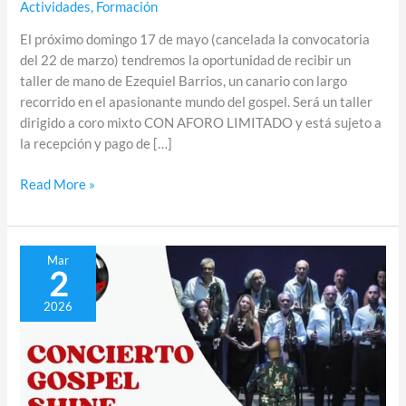
Actividades
,
Formación
El próximo domingo 17 de mayo (cancelada la convocatoria
del 22 de marzo) tendremos la oportunidad de recibir un
taller de mano de Ezequiel Barrios, un canario con largo
recorrido en el apasionante mundo del gospel. Será un taller
dirigido a coro mixto CON AFORO LIMITADO y está sujeto a
la recepción y pago de […]
Read More »
Gospel
Mar
2
Shine
Voices
2026
llenará
de
ritmo
góspel
la