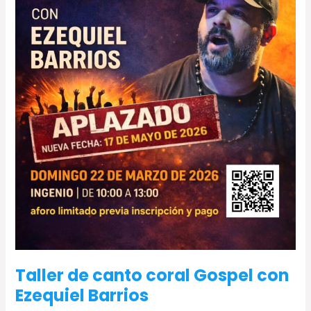
Barrios
Taller de canto coral Gospel con
Ezequiel Barrios