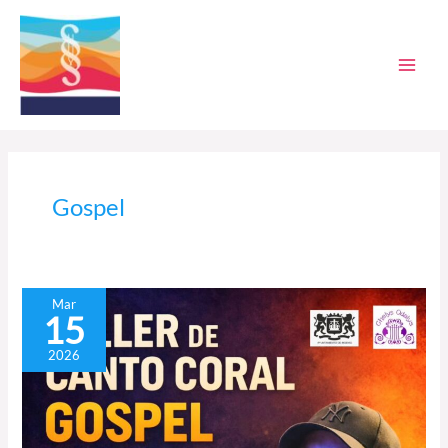
Ir
al
contenido
Gospel
Taller
Mar
15
de
canto
2026
coral
Gospel
con
Ezequiel