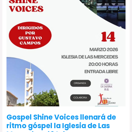
Iglesia
de
Las
Mercedes
el
14
de
marzo
Gospel Shine Voices llenará de
ritmo góspel la Iglesia de Las