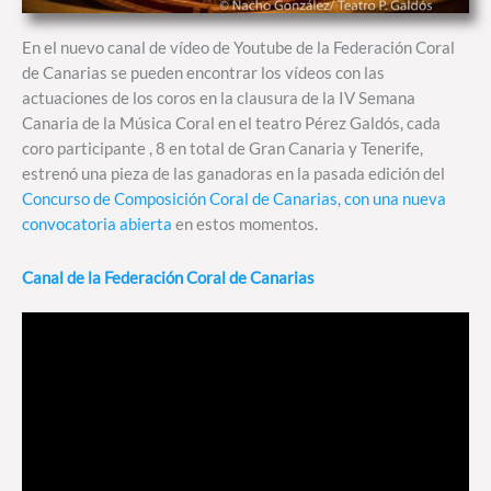
En el nuevo canal de vídeo de Youtube de la Federación Coral
de Canarias se pueden encontrar los vídeos con las
actuaciones de los coros en la clausura de la IV Semana
Canaria de la Música Coral en el teatro Pérez Galdós, cada
coro participante , 8 en total de Gran Canaria y Tenerife,
estrenó una pieza de las ganadoras en la pasada edición del
Concurso de Composición Coral de Canarias, con una nueva
convocatoria abierta
en estos momentos.
Canal de la Federación Coral de Canarias