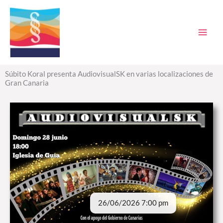
Ir
al
contenido
Súbito Koral presenta AudiovisualSK en varias localizaciones de
Gran Canaria
26/06/2026 7:00 pm