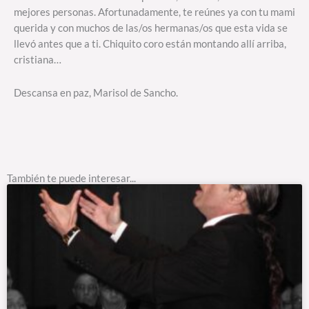
mejores personas. Afortunadamente, te reúnes ya con tu mami
querida y con muchos de las/os hermanas/os que esta vida se
llevó antes que a ti. Chiquito coro están montando allí arriba,
cristiana…
Descansa en paz, Marisol de Sancho.
También te puede interesar...