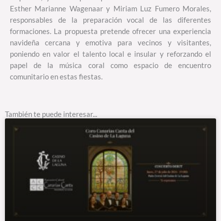
Esther Marianne Wagenaar y Miriam Luz Fumero Morales,
responsables de la preparación vocal de las diferentes
formaciones. La propuesta pretende ofrecer una experiencia
navideña cercana y emotiva para vecinos y visitantes,
poniendo en valor el talento local e insular y reforzando el
papel de la música coral como espacio de encuentro
comunitario en estas fiestas.
También te puede interesar...