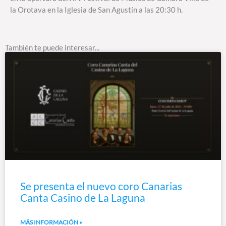
la Orotava en la Iglesia de San Agustín a las 20:30 h.
También te puede interesar...
Se presenta el nuevo coro Canarias
Canta Casino de La Laguna
MÁS INFORMACIÓN »