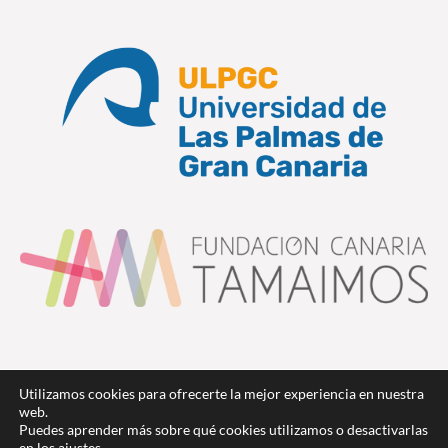
Utilizamos cookies para ofrecerte la mejor experiencia en nuestra
web.
Puedes aprender más sobre qué cookies utilizamos o desactivarlas
en los
ajustes
.