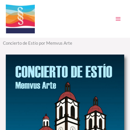
Ir
al
contenido
Concierto de Estío por Memvus Arte