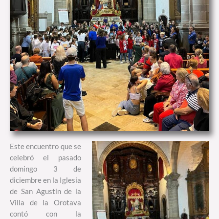
Este encuentro que se
celebró el pasado
domingo 3 de
diciembre en la Iglesia
de San Agustín de la
Villa de la Orotava
contó con la