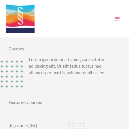
Ir
al
contenido
Courses
Lorem ipsum dolor sit amet, consectetur
adipiscing elit. Ut elit tellus, luctus nec
ullamcorper mattis, pulvinar dapibus leo.
Featured Courses
[ld_course_list]